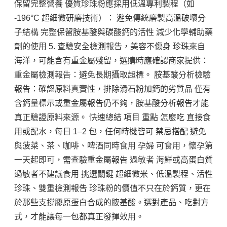
保留完整營養 優質珍珠粉應採用低溫專利製程（如 
-196°C 超細微研磨技術）： 避免傳統磨製高溫破壞分
子結構 完整保留胺基酸與碳酸鈣的活性 減少化學輔助藥
劑的使用 5. 查驗安全檢測報告，美容不傷身 珍珠來自
海洋，可能含有重金屬殘留，選購時應確認商家提供： 
重金屬檢測報告：避免長期攝取超標。 胺基酸分析檢驗
報告：確認原料真實性，排除滑石粉加鈣的劣質品 僅有
含鈣量標示或重金屬報告仍不夠，胺基酸分析報告才能
真正驗證原料來源。 快速總結 項目 重點 怎麼吃 直接食
用或配水，每日 1–2 包，任何時機皆可 禁忌搭配 避免
與菠菜、茶、咖啡、啤酒同時食用 孕婦 可食用，懷孕第
一天起即可，需查驗重金屬報告 過敏者 海鮮或高蛋白質
過敏者不建議食用 挑選關鍵 超細微米、低溫製程、活性
珍珠、雙重檢測報告 珍珠粉的價值不只在於鈣質，更在
於那些支撐膠原蛋白合成的胺基酸。選對產品、吃對方
式，才能讓每一包都真正發揮效用。