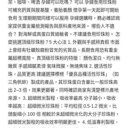
茶、咖啡、啤酒 孕婦可以吃嗎？ 可以 孕婦食用珍珠粉
可補充鈣質與胺基酸，養胎養顏 懷孕第一天起即可開始
食用 生理期期間同樣可以服用 孕婦選購時，務必確認商
家提供重金屬檢測報告與原料產地來源。 哪些人不適
合？ 對海鮮或高蛋白質過敏者，不建議食用珍珠粉。 怎
麼挑選頂級珍珠粉？5 大心法 1. 外觀與手感辨真假 市面
上曾經有牡蠣殼磨粉冒充的劣質品，長期食用恐有重金
屬超標風險。 真頂級珍珠粉的特徵： 顏色潔白、均勻無
雜質 手感細膩柔滑 氣味微腥，無燒焦味 2. 選活性珍
珠，品質更高 建議選擇標榜「優良品種活性珍珠」（如
三角帆蚌）製成的產品，其珍珠蛋白含量比一般珍珠高
出 2–3 倍，效果更顯著。同時確認商家有清楚標示產地
來源。 3. 超細微米製程，吸收率最高 分子越小，吸收
率越高： 超細微米珍珠粉：平均粒徑 0.5-1.2 微米，比
頭髮細小 100 倍 相較於未超細微米化的大分子珍珠粉，
超細微米製程的吸收效率明顯更佳。 4. 低溫專利製程，