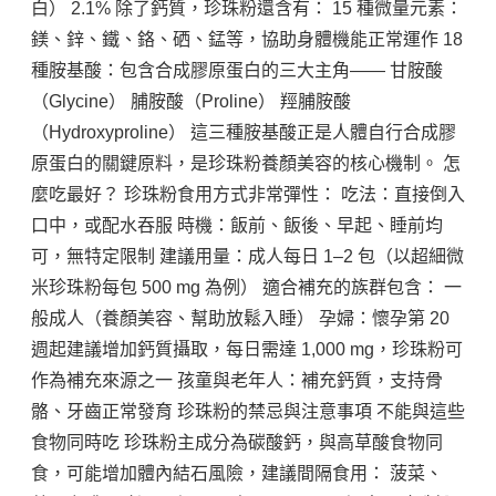
白） 2.1% 除了鈣質，珍珠粉還含有： 15 種微量元素：
鎂、鋅、鐵、鉻、硒、錳等，協助身體機能正常運作 18 
種胺基酸：包含合成膠原蛋白的三大主角—— 甘胺酸
（Glycine） 脯胺酸（Proline） 羥脯胺酸
（Hydroxyproline） 這三種胺基酸正是人體自行合成膠
原蛋白的關鍵原料，是珍珠粉養顏美容的核心機制。 怎
麼吃最好？ 珍珠粉食用方式非常彈性： 吃法：直接倒入
口中，或配水吞服 時機：飯前、飯後、早起、睡前均
可，無特定限制 建議用量：成人每日 1–2 包（以超細微
米珍珠粉每包 500 mg 為例） 適合補充的族群包含： 一
般成人（養顏美容、幫助放鬆入睡） 孕婦：懷孕第 20 
週起建議增加鈣質攝取，每日需達 1,000 mg，珍珠粉可
作為補充來源之一 孩童與老年人：補充鈣質，支持骨
骼、牙齒正常發育 珍珠粉的禁忌與注意事項 不能與這些
食物同時吃 珍珠粉主成分為碳酸鈣，與高草酸食物同
食，可能增加體內結石風險，建議間隔食用： 菠菜、